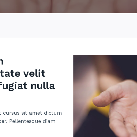
n
tate velit
fugiat nulla
t cursus sit amet dictum
per. Pellentesque diam