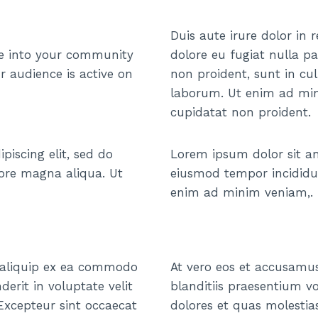
Duis aute irure dolor in 
le into your community
dolore eu fugiat nulla pa
r audience is active on
non proident, sunt in cul
laborum. Ut enim ad min
cupidatat non proident.
piscing elit, sed do
Lorem ipsum dolor sit ame
ore magna aliqua. Ut
eiusmod tempor incididu
enim ad minim veniam,.
t aliquip ex ea commodo
At vero eos et accusamus
derit in voluptate velit
blanditiis praesentium v
 Excepteur sint occaecat
dolores et quas molestias