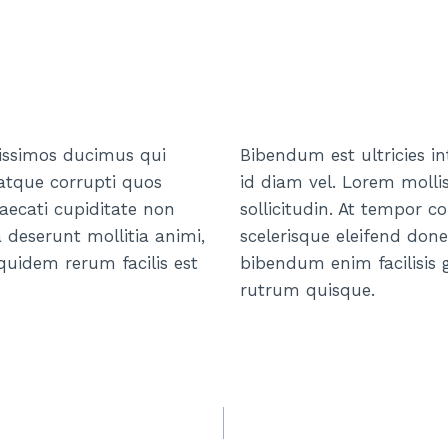
nissimos ducimus qui
Bibendum est ultricies i
 atque corrupti quos
id diam vel. Lorem molli
caecati cupiditate non
sollicitudin. At tempor
a deserunt mollitia animi,
scelerisque eleifend don
uidem rerum facilis est
bibendum enim facilisis g
rutrum quisque.