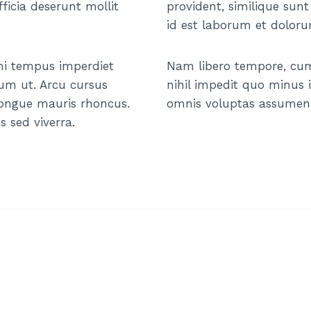
ficia deserunt mollit
provident, similique sunt
id est laborum et dolor
s mi tempus imperdiet
Nam libero tempore, cum
dum ut. Arcu cursus
nihil impedit quo minus
congue mauris rhoncus.
omnis voluptas assumend
s sed viverra.