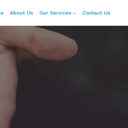
me
About Us
Our Services
Contact Us