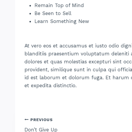
Remain Top of Mind
Be Seen to Sell
Learn Something New
At vero eos et accusamus et iusto odio dig
blanditiis praesentium voluptatum deleniti
dolores et quas molestias excepturi sint oc
provident, similique sunt in culpa qui offici
id est laborum et dolorum fuga. Et harum q
et expedita distinctio.
Post
PREVIOUS
Don’t Give Up